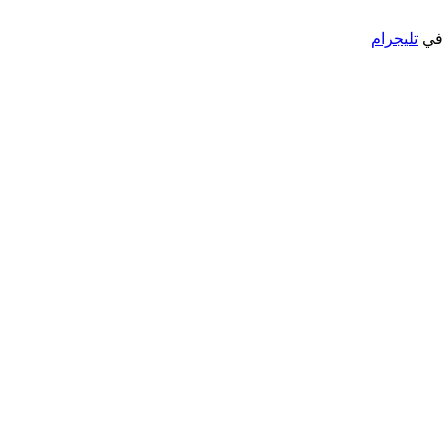
ا في
تليجرام