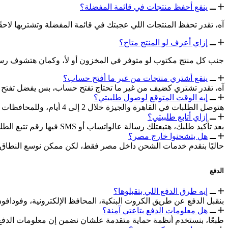
ينفع أحفظ منتجات في قائمة المفضلة؟
آه، تقدر تحفظ المنتجات اللي عجبتك في قائمة المفضلة وتشتريها لاحقًا
إزاي أعرف لو المنتج متاح؟
جنب كل منتج مكتوب لو متوفر في المخزون أو لأ، وكمان هتشوف رسالة
ينفع أشتري منتجات من غير ما أفتح حساب؟
آه، تقدر تشتري كضيف من غير ما تحتاج تفتح حساب، بس يفضل تفتح
إيه الوقت المتوقع لوصول طلبيتي؟
هتوصل الطلبات في القاهرة والجيزة خلال 2 إلى 4 أيام، وللمحافظات الأخرى خلال 3 إلى 7 أيام.
إزاي أتابع طلبيتي؟
بعد تأكيد طلبك، هتبعتلك رسالة عالواتساب أو SMS فيها رقم تتبع الطلب علشان تقدر تعرف مكانه.
هل بتشحنوا خارج مصر؟
حاليًا بنقدم خدمات الشحن داخل مصر فقط، لكن ممكن نوسع النطاق 
الدفع
إيه طرق الدفع اللي بتقبلوها؟
بنقبل الدفع عن طريق الكروت البنكية، المحافظ الإلكترونية، وفوداف
هل معلومات الدفع بتاعتي آمنة؟
طبعًا، بنستخدم أنظمة حماية متقدمة علشان نضمن إن معلومات الدفع 