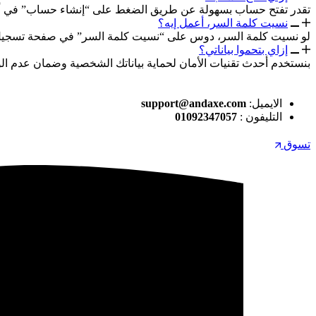
تقدر تفتح حساب بسهولة عن طريق الضغط على “إنشاء حساب” في أعلى
نسيت كلمة السر، أعمل إيه؟
لو نسيت كلمة السر، دوس على “نسيت كلمة السر” في صفحة تسجيل ال
إزاي بتحموا بياناتي؟
بنستخدم أحدث تقنيات الأمان لحماية بياناتك الشخصية وضمان عدم ا
الايميل:
support@andaxe.com
التليفون :
01092347057
تسوق