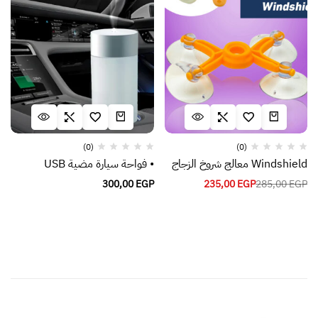
(0)
(0)
Windshield معالج شروخ الزجاج
• فواحة سيارة مضية USB
300,00
EGP
235,00
EGP
285,00
EGP