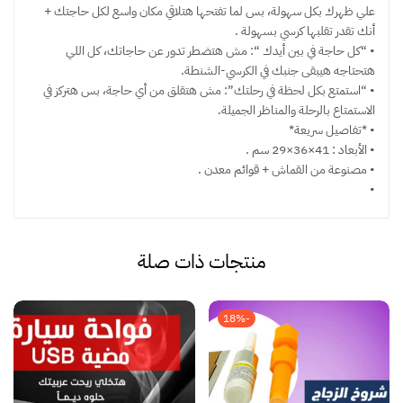
علي ظهرك بكل سهولة، بس لما تفتحها هتلاقي مكان واسع لكل حاجتك +
أنك تقدر تقلبها كرسي بسهولة .
• “كل حاجة في بين أيدك “: مش هتضطر تدور عن حاجاتك، كل اللي
هتحتاجه هيبقى جنبك في الكرسي-الشنطة.
• “استمتع بكل لحظة في رحلتك”: مش هتقلق من أي حاجة، بس هتركز في
الاستمتاع بالرحلة والمناظر الجميلة.
• *تفاصيل سريعة*
• الأبعاد : 41×36×29 سم .
• مصنوعة من القماش + قوائم معدن .
•
منتجات ذات صلة
-18%