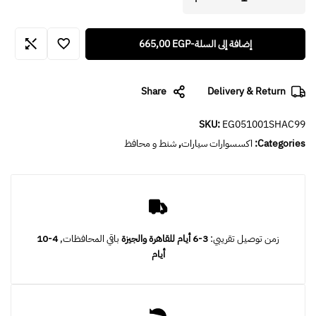
إضافة إلى السلة
-
EGP
665,00
Share
Delivery & Return
SKU:
EG051001SHAC99
Categories:
اكسسوارات سيارات
,
شنط و محافظ
زمن توصيل تقريبي:
3-6 أيام للقاهرة والجيزة
باقي المحافظات,
4-10
أيام