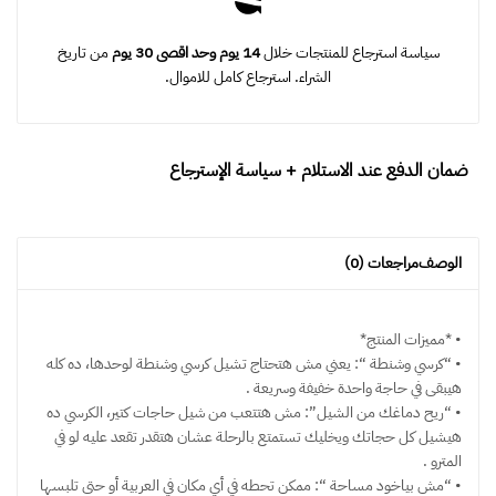
سياسة استرجاع للمنتجات خلال
14 يوم وحد اقصى 30 يوم
من تاريخ
الشراء. استرجاع كامل للاموال.
ضمان الدفع عند الاستلام + سياسة الإسترجاع
الوصف
مراجعات (0)
• *مميزات المنتج*
• “كرسي وشنطة “: يعني مش هتحتاج تشيل كرسي وشنطة لوحدها، ده كله
هيبقى في حاجة واحدة خفيفة وسريعة .
• “ريح دماغك من الشيل”: مش هتتعب من شيل حاجات كتير، الكرسي ده
هيشيل كل حجاتك ويخليك تستمتع بالرحلة عشان هتقدر تقعد عليه لو في
المترو .
• “مش بياخود مساحة “: ممكن تحطه في أي مكان في العربية أو حتى تلبسها